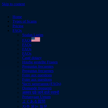
Skip to content
Home
Types of Scams
Pricing
FAQs
Soalan Lazim
FAQs
FAQs
FAQs
FAQs
Časté dotazy
Häufig gestellte Fragen
Preguntas frecuentes
Preguntas frecuentes
Foire aux questions​
Foire aux questions​
Часті запитання (FAQs)
Domande frequenti
अक्सर पूछे जाने वाले प्रश्नों
Pertanyaan Umum
よくある質問
자주 묻는 질문