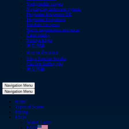
Veelgestelde vragen
Najczęściej zadawane pytania
Perguntas frequentes BR
Perguntas Frequentes
Întrebări frecvente
Часто задаваемые вопросы
Časté otázky
Vanliga frågor
常見問題
คำถามที่พบบ่อย
Sıkça Sorulan Sorular
Câu hỏi thường gặp
常见问题
Navigation Menu
Navigation Menu
Home
Types of Scams
Pricing
FAQs
Soalan Lazim
FAQs