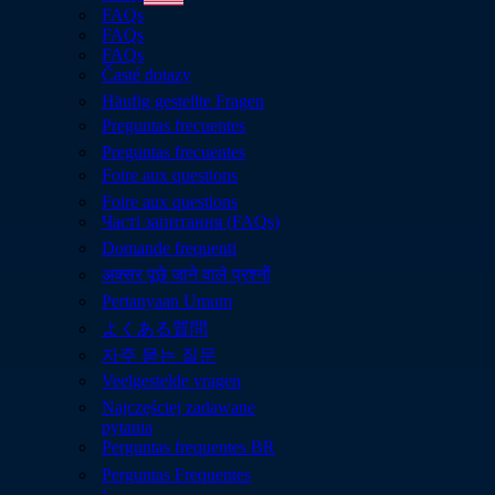
FAQs
FAQs
FAQs
Časté dotazy
Häufig gestellte Fragen
Preguntas frecuentes
Preguntas frecuentes
Foire aux questions​
Foire aux questions​
Часті запитання (FAQs)
Domande frequenti
अक्सर पूछे जाने वाले प्रश्नों
Pertanyaan Umum
よくある質問
자주 묻는 질문
Veelgestelde vragen
Najczęściej zadawane
pytania
Perguntas frequentes BR
Perguntas Frequentes