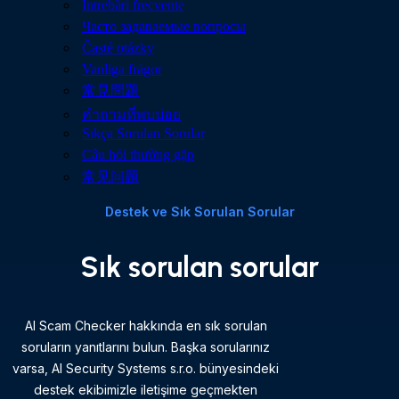
Întrebări frecvente
Часто задаваемые вопросы
Časté otázky
Vanliga frågor
常見問題
คำถามที่พบบ่อย
Sıkça Sorulan Sorular
Câu hỏi thường gặp
常见问题
Destek ve Sık Sorulan Sorular
Sık sorulan sorular
AI Scam Checker hakkında en sık sorulan
soruların yanıtlarını bulun. Başka sorularınız
varsa, AI Security Systems s.r.o. bünyesindeki
destek ekibimizle iletişime geçmekten