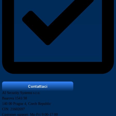
Contattaci
AI Security Systems s.r.o.
Baarova 1541/38
140 00 Prague 4, Czech Republic
CIN: 21602697
Customer support: Mo-Fri 9:00-17:00