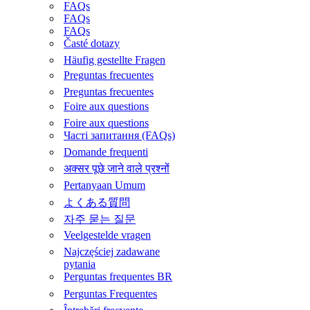
FAQs
FAQs
FAQs
Časté dotazy
Häufig gestellte Fragen
Preguntas frecuentes
Preguntas frecuentes
Foire aux questions​
Foire aux questions​
Часті запитання (FAQs)
Domande frequenti
अक्सर पूछे जाने वाले प्रश्नों
Pertanyaan Umum
よくある質問
자주 묻는 질문
Veelgestelde vragen
Najczęściej zadawane
pytania
Perguntas frequentes BR
Perguntas Frequentes