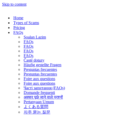
Skip to content
Home
Types of Scams
Pricing
FAQs
Soalan Lazim
FAQs
FAQs
FAQs
FAQs
Časté dotazy
Häufig gestellte Fragen
Preguntas frecuentes
Preguntas frecuentes
Foire aux questions​
Foire aux questions​
Часті запитання (FAQs)
Domande frequenti
अक्सर पूछे जाने वाले प्रश्नों
Pertanyaan Umum
よくある質問
자주 묻는 질문