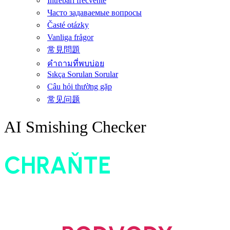
Întrebări frecvente
Часто задаваемые вопросы
Časté otázky
Vanliga frågor
常見問題
คำถามที่พบบ่อย
Sıkça Sorulan Sorular
Câu hỏi thường gặp
常见问题
AI Smishing Checker
CHRAŇTE
sebe a
svou peněženku