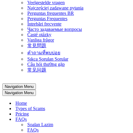
Veelgestelde vragen
Najczęściej zadawane pytania
Perguntas frequentes BR
Perguntas Frequentes
Întrebări frecvente
Часто задаваемые вопросы
Časté otázky
Vanliga frågor
常見問題
คำถามที่พบบ่อย
Sıkça Sorulan Sorular
Câu hỏi thường gặp
常见问题
Navigation Menu
Navigation Menu
Home
Types of Scams
Pricing
FAQs
Soalan Lazim
FAQs